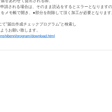
者届をあわせて提出される際、
て申請される
場合は、そのまま読込をするとエラーとなります
タをメモ帳で開き、●部分を削除して頂く加工が必要となります
にて”届出作成チェックプログラム
”と検索し
すよう
お願い致します。
denshibenri/program/download.html