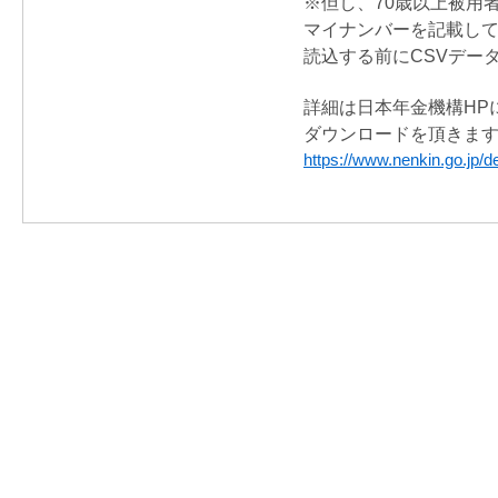
※但し、70歳以上被用
マイナンバーを記載し
読込する前にCSVデー
詳細は日本年金機構HP
ダウンロードを頂きま
https://www.nenkin.go.jp/