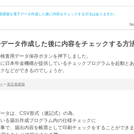
基礎届を電子データ作成した後に内容をチェックする方法はありますか。
No
子データ作成した後に内容をチェックする方
に検査用データ保存ボタンを押下しました。
中に日本年金機構が提供しているチェックプログラムを起動と
ックなどができるのでしょうか。
ー
>
算定基礎届
ータは、CSV形式（連記式）の為、
ている届出作成プログラム内の仕様チェックに
る事で、
届出内容を帳票として印刷チェックをすることができ