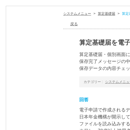
システムメニュー
>
算定基礎届
>
算定
戻る
算定基礎届を電
算定基礎届・個別画面
保存完了メッセージの
保存データの内容チェ
カテゴリー :
システムメニュ
回答
電子申請で作成されるデ
日本年金機構が開示し
ファイルを読み込みす