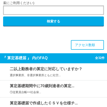
索にご利用ください)
検索する
アクセス数順
『 算定基礎届 』 内のFAQ
全32件
二以上勤務者の算定に対応していますか？
選択事業所、非選択事業所ともに社労...
算定基礎期間中に70歳到達者の算定...
①従業員台帳>>社会保...
算定基礎届で作成したＣＳＶを仕様チ...